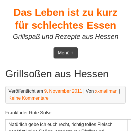
Skip
Das Leben ist zu kurz
to
content
für schlechtes Essen
Grillspaß und Rezepte aus Hessen
Menü +
Grillsoßen aus Hessen
Veröffentlicht am
9. November 2011
| Von
xxmailman
|
Keine Kommentare
Frankfurter Rote Soße
Natürlich gebe ich euch recht, richtig tolles Fleisch