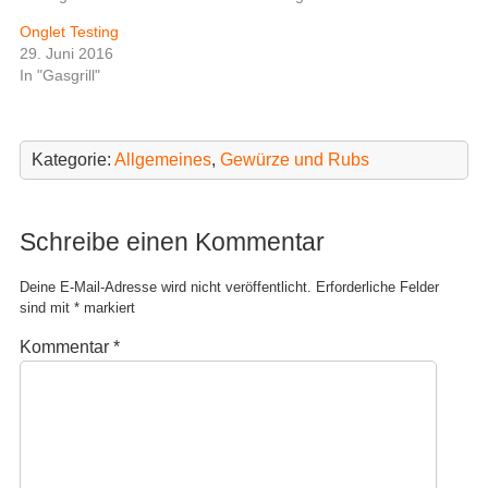
n
n
(
(
Onglet Testing
W
W
i
i
29. Juni 2016
r
r
In "Gasgrill"
d
d
i
i
n
n
n
n
e
e
u
u
Kategorie:
Allgemeines
,
Gewürze und Rubs
e
e
m
m
F
F
e
e
n
n
Schreibe einen Kommentar
s
s
t
t
e
e
r
r
Deine E-Mail-Adresse wird nicht veröffentlicht.
Erforderliche Felder
g
g
e
e
sind mit
*
markiert
ö
ö
f
f
Kommentar
*
f
f
n
n
e
e
t
t
)
)